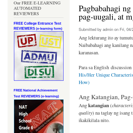
Our FREE E-LEARNING
Pagbabahagi ng 
AUTOMATED
REVIEWERS
pag-uugali, at 
FREE College Entrance Test
REVIEWERS
Submitted by
admin
on Fri, 04/
(e-learning form)
Ang lekturang ito ay tumut
Naibabahagi ang kanilang na
karanasan.
Para sa English discussion 
His/Her Unique Characteris
How)
FREE National Achievement
Ang Katangian, Pag-
Test
REVIEWERS (e-learning)
katangian
Ang
(
characteri
quality
) na taglay ng isang 
ikakikilala nito.