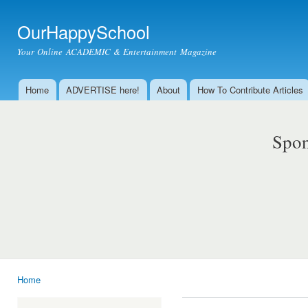
Ski
mai
OurHappySchool
con
Your Online ACADEMIC & Entertainment Magazine
Home
ADVERTISE here!
About
How To Contribute Articles
Main menu
Spon
Home
You are here