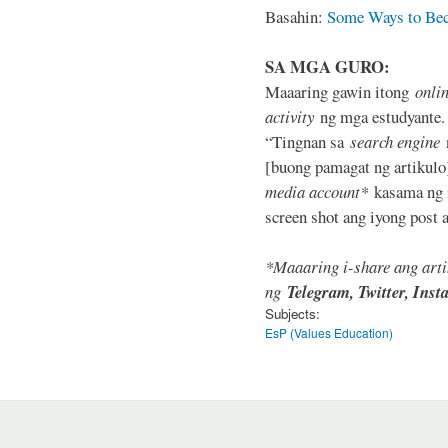
Basahin:
Some Ways to Bec
SA MGA GURO:
Maaaring gawin itong
onli
activity
ng mga estudyante.
“Tingnan sa
search engine
n
[buong pamagat ng artikulo
media account*
kasama ng i
screen shot ang iyong post a
*Maaaring i-share ang arti
ng
Telegram, Twitter, Ins
Subjects:
EsP (Values Education)