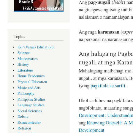
pag-uugali
Ang
(
habit
) na
na ginagawa ng isang indibi
nalalaman o namamalayan na
karanasan
Ang mga
(
exper
Topics
na personal na naranasan ng
EsP (Values Education)
Ang halaga ng Pagba
Science
Mathematics
uugali, at mga Kara
History
Mahalagang maibahagi mo an
Literature
Home Economics
uugali, at mga karanasan. I
Physical Education
iyong
pagkilala sa sarili
.
Music and Arts
Philosophy
Philippine Studies
Ukol sa lubos na pagkilala 
Language Studies
nagbibinata, maaaring sang
Social Sciences
Development: Understandin
Debate
ang
Knowing Oneself: A Mu
Extracurricular
Religion
Development