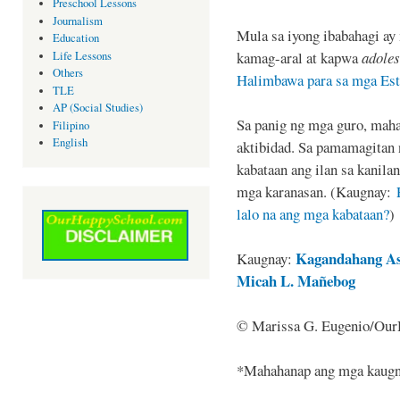
Preschool Lessons
Journalism
Mula sa iyong ibabahagi ay
Education
kamag-aral at kapwa
adoles
Life Lessons
Others
Halimbawa para sa mga Est
TLE
AP (Social Studies)
Sa panig ng mga guro, mah
Filipino
English
aktibidad. Sa pamamagitan n
kabataan ang ilan sa kanilan
mga karanasan. (Kaugnay:
lalo na ang mga kabataan?
)
Kagandahang Asa
Kaugnay:
Micah L. Mañebog
© Marissa G. Eugenio/Ou
*Mahahanap ang mga kaugn