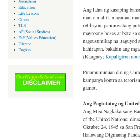
Journalism
Education
Ang lahat ng kasaping bans
Life Lessons
man o maliit, mayaman man 
Others
relihiyon, paniniwalang pul
TLE
AP (Social Studies)
mayroong boses at boto sa 
EsP (Values Education)
nagsusumikap na itaguyod 
Filipino
kahirapan, bakahin ang mga 
English
(Kaugnay;
Kapaligiran noon
Pinamumunuan din ng Unite
kampanya kontra sa teroris
gamot.
Ang Pagtatatag ng United
Ang Mga Nagkakaisang Bans
of the United Nations; dina
Oktubre 24, 1945 sa San Fr
Ikalawang Digmaang Pandai