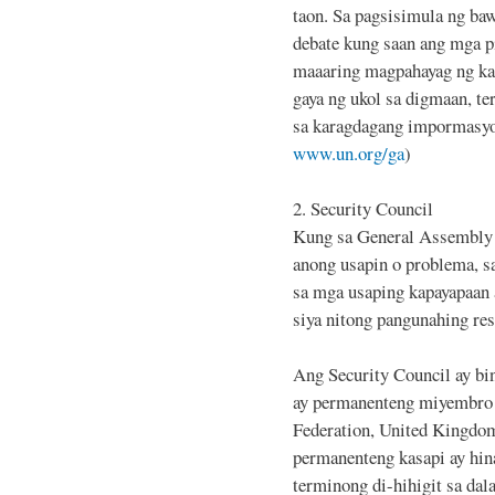
taon. Sa pagsisimula ng baw
debate kung saan ang mga p
maaaring magpahayag ng kan
gaya ng ukol sa digmaan, te
sa karagdagang impormasyo
www.un.org/ga
)
2. Security Council
Kung sa General Assembly 
anong usapin o problema, sa
sa mga usaping kapayapaan a
siya nitong pangunahing res
Ang Security Council ay b
ay permanenteng miyembro 
Federation, United Kingdom,
permanenteng kasapi ay hin
terminong di-hihigit sa dal