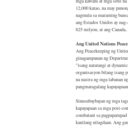
mga kawani at mga sibil na
12,000 katao, na may puno
nagmula sa maraming bansa,
ang Estados Unidos ay nag-a
625 milyon; at ang Canada,
Ang United Nations Peace
Ang Peacekeeping ng United
ginagampanan ng Departmen
"isang natatangi at dynamic
organisasyon bilang isang 
na nasira ng mga labanan u
pangmatagalang kapayapaan
Sinusubaybayan ng mga tag
kapayapaan sa mga post-conf
combatant sa pagpapatupad
kanilang nilagdaan. Ang gan