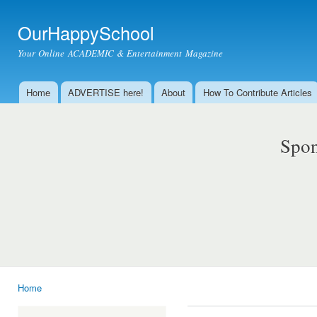
Ski
mai
OurHappySchool
con
Your Online ACADEMIC & Entertainment Magazine
Home
ADVERTISE here!
About
How To Contribute Articles
Main menu
Spon
Home
You are here