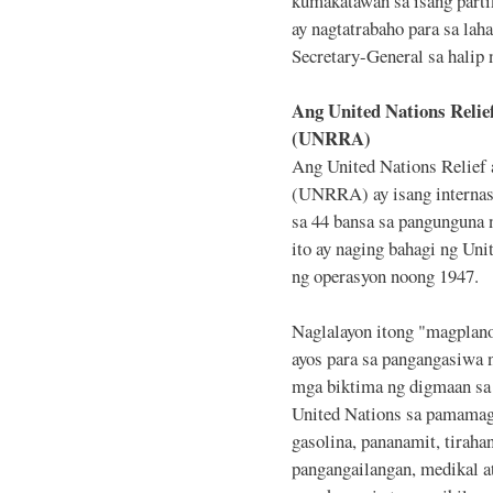
kumakatawan sa isang partik
ay nagtatrabaho para sa lah
Secretary-General sa halip 
Ang United Nations Relie
(UNRRA)
Ang United Nations Relief 
(UNRRA) ay isang internasy
sa 44 bansa sa pangunguna 
ito ay naging bahagi ng Uni
ng operasyon noong 1947.
Naglalayon itong "magplan
ayos para sa pangangasiwa 
mga biktima ng digmaan sa 
United Nations sa pamamag
gasolina, pananamit, tiraha
pangangailangan, medikal a