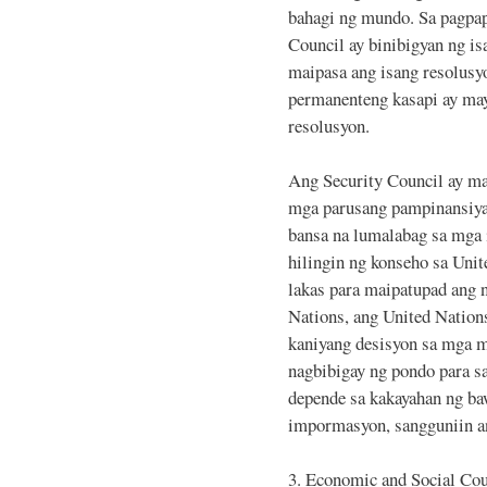
bahagi ng mundo. Sa pagpa
Council ay binibigyan ng is
maipasa ang isang resolus
permanenteng kasapi ay ma
resolusyon.
Ang Security Council ay m
mga parusang pampinansiyal
bansa na lumalabag sa mga i
hilingin ng konseho sa Uni
lakas para maipatupad ang 
Nations, ang United Natio
kaniyang desisyon sa mga m
nagbibigay ng pondo para s
depende sa kakayahan ng ba
impormasyon, sangguniin 
3. Economic and Social Cou