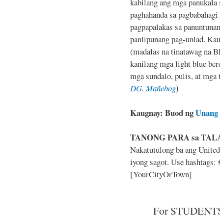
kabilang ang mga panukala 
paghahanda sa pagbabahagi n
pagpapalakas sa panuntunan
panlipunang pag-unlad. Ka
(madalas na tinatawag na B
kanilang mga light blue be
mga sundalo, pulis, at mga
)
DG. Mañebog
Kaugnay: Buod ng
Unang 
TANONG PARA sa TAL
Nakatutulong ba ang United
iyong sagot. Use hashtags
[YourCityOrTown]
For STUDENTS