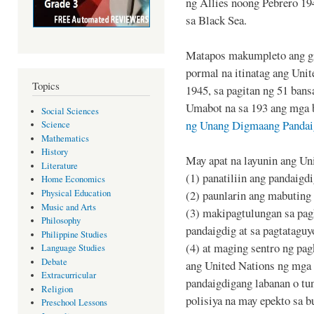
ng Allies noong Pebrero 194
sa Black Sea.
Matapos makumpleto ang g
pormal na itinatag ang Uni
Topics
1945, sa pagitan ng 51 bans
Umabot na sa 193 ang mga 
Social Sciences
ng Unang Digmaang Pandai
Science
Mathematics
History
May apat na layunin ang Un
Literature
(1) panatiliin ang pandaigd
Home Economics
Physical Education
(2) paunlarin ang mabutin
Music and Arts
(3) makipagtulungan sa pag
Philosophy
pandaigdig at sa pagtataguy
Philippine Studies
(4) at maging sentro ng p
Language Studies
Debate
ang United Nations ng mga
Extracurricular
pandaigdigang labanan o tu
Religion
polisiya na may epekto sa 
Preschool Lessons