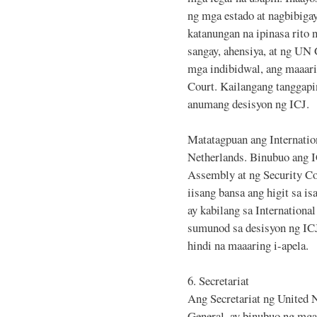
ng mga estado at nagbibigay
katanungan na ipinasa rito 
sangay, ahensiya, at ng UN
mga indibidwal, ang maaari
Court. Kailangang tanggapi
anumang desisyon ng ICJ.
Matatagpuan ang Internatio
Netherlands. Binubuo ang I
Assembly at ng Security Co
iisang bansa ang higit sa 
ay kabilang sa Internationa
sumunod sa desisyon ng ICJ
hindi na maaaring i-apela.
6. Secretariat
Ang Secretariat ng United 
General, ay binubuo ng mga