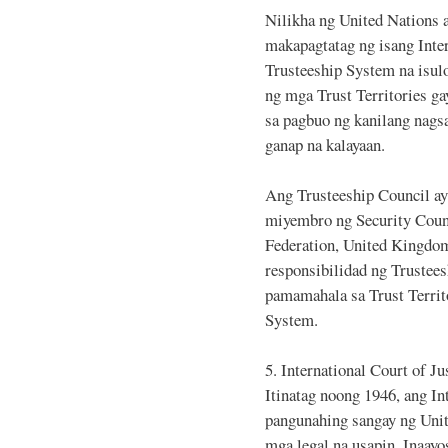
Nilikha ng United Nations 
makapagtatag ng isang Inte
Trusteeship System na isu
ng mga Trust Territories g
sa pagbuo ng kanilang nags
ganap na kalayaan.
Ang Trusteeship Council a
miyembro ng Security Counc
Federation, United Kingdom
responsibilidad ng Trustees
pamamahala sa Trust Territo
System.
5. International Court of Ju
Itinatag noong 1946, ang In
pangunahing sangay ng Unit
mga legal na usapin. Inaayos