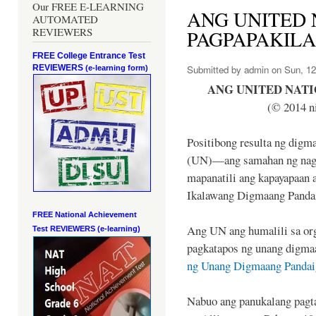
Our FREE E-LEARNING
ANG UNITED 
AUTOMATED
REVIEWERS
PAGPAPAKIL
FREE College Entrance Test
REVIEWERS
Submitted by
admin
on Sun, 12
(e-learning form)
ANG UNITED NATI
(© 2014 n
Positibong resulta ng digm
(UN)—ang samahan ng nagk
mapanatili ang kapayapaan 
Ikalawang Digmaang Panda
FREE National Achievement
Ang UN ang humalili sa or
Test
REVIEWERS (e-learning)
pagkatapos ng unang digma
ng Unang Digmaang Pandai
Nabuo ang panukalang pagta