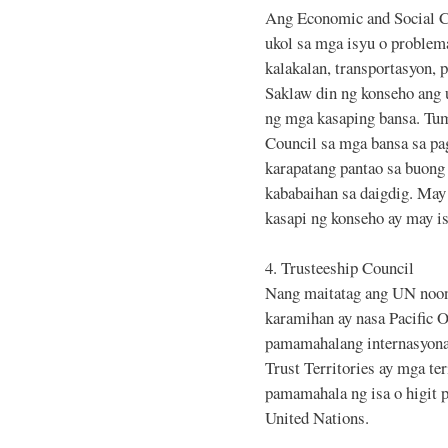
Ang Economic and Social Co
ukol sa mga isyu o problem
kalakalan, transportasyon, 
Saklaw din ng konseho ang u
ng mga kasaping bansa. Tu
Council sa mga bansa sa pa
karapatang pantao sa buong
kababaihan sa daigdig. Ma
kasapi ng konseho ay may is
4. Trusteeship Council
Nang maitatag ang UN noon
karamihan ay nasa Pacific O
pamamahalang internasyonal
Trust Territories ay mga ter
pamamahala ng isa o higit 
United Nations.